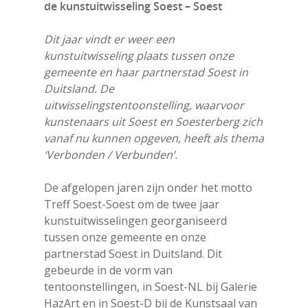
de
kunstuitwisseling Soest – Soest
Cultureel erfgoed
Dans
Dit jaar vindt er weer een
kunstuitwisseling plaats tussen onze
Festivals & Evenemen
gemeente en haar partnerstad Soest in
Film & Podia
Duitsland. De
uitwisselingstentoonstelling, waarvoor
Galerie
kunstenaars uit Soest en Soesterberg zich
vanaf nu kunnen opgeven, heeft als thema
Koren
‘Verbonden / Verbunden’.
Media
De afgelopen jaren zijn onder het motto
Muziek
Treff Soest-Soest om de twee jaar
kunstuitwisselingen georganiseerd
Theater
tussen onze gemeente en onze
VolksUniversiteit
partnerstad Soest in Duitsland. Dit
gebeurde in de vorm van
tentoonstellingen, in Soest-NL bij Galerie
HazArt en in Soest-D bij de Kunstsaal van