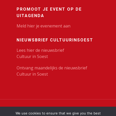
PROMOOT JE EVENT OP DE
UITAGENDA
Meld hier je evenement aan
NIEUWSBRIEF CULTUURINSOEST
Lees hier de nieuwsbrief
Cultuur in Soest
Ontvang maandelijks de nieuwsbrief
Cultuur in Soest
© 2023 Cultuur in Soest | KunstenHuis |
Privacy
We use cookies to ensure that we give you the best
Verklaring