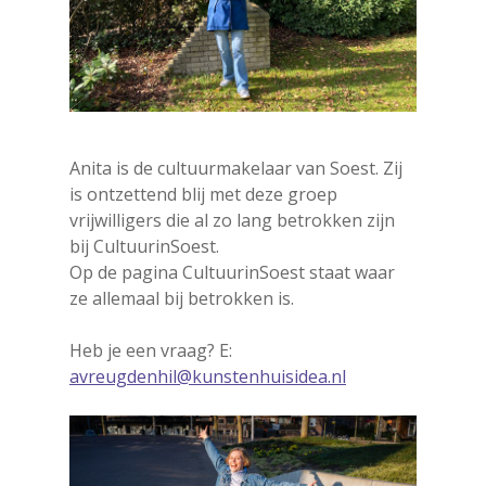
en Soesterb
Agenda pdf
Cultureel Café
Soesterberg 
Nieuwsbrief
Kies je kunst
je horen
Kunst in de openbare
ruimte
Zien en Doe
Anita is de cultuurmakelaar van Soest. Zij
is ontzettend blij met deze groep
Kunst Natuur Welzijn
vrijwilligers die al zo lang betrokken zijn
Beeldend
Kennis & gel
Mobiele expositiewa
bij CultuurinSoest.
Bibliotheek
Op de pagina CultuurinSoest staat waar
On the Move
Contact
ze allemaal bij betrokken is.
Circus
Wie zijn wij
Cultureel erfgoed
Heb je een vraag? E:
avreugdenhil@kunstenhuisidea.nl
Dans
Festivals & Evenemen
Film & Podia