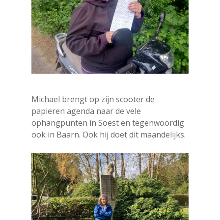
Michael brengt op zijn scooter de
papieren agenda naar de vele
ophangpunten in Soest en tegenwoordig
ook in Baarn. Ook hij doet dit maandelijks.
Agenda
Bekijk de agenda
CultuurinSo
Meld je activiteit aan