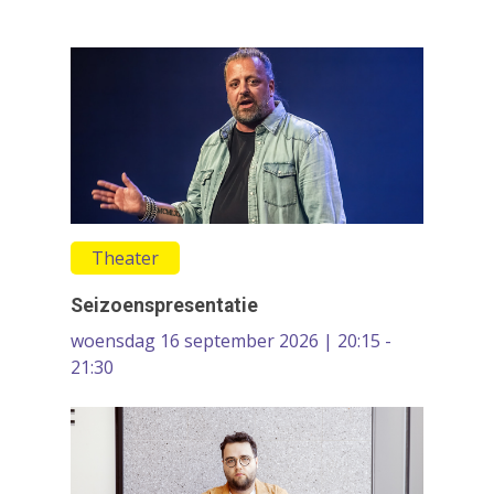
On the Move
Contact
Circus
Wie zijn wij
Cultureel erfgoed
Dans
Festivals & Evenemen
Film & Podia
Galerie
Theater
Koren
Seizoenspresentatie
Media
woensdag 16 september 2026 | 20:15 -
21:30
Muziek
Theater
VolksUniversiteit