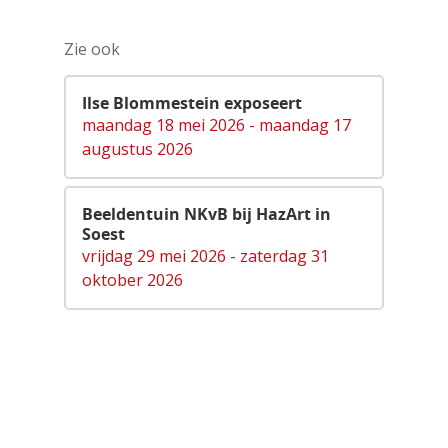
Zie ook
Ilse Blommestein exposeert
maandag 18 mei 2026 - maandag 17
augustus 2026
Beeldentuin NKvB bij HazArt in
Soest
Agenda
vrijdag 29 mei 2026 - zaterdag 31
oktober 2026
Bekijk de agenda
CultuurinSo
Meld je activiteit aan
en Soesterb
Agenda pdf
Cultureel Café
Soesterberg 
Nieuwsbrief
Kies je kunst