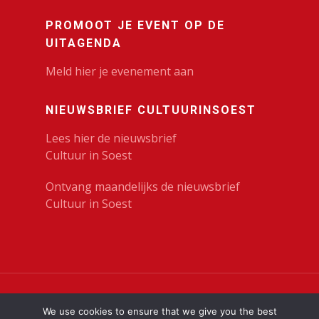
PROMOOT JE EVENT OP DE
UITAGENDA
Meld hier je evenement aan
NIEUWSBRIEF CULTUURINSOEST
Lees hier de nieuwsbrief
Cultuur in Soest
Ontvang maandelijks de nieuwsbrief
Cultuur in Soest
© 2023 Cultuur in Soest | KunstenHuis |
Privacy
We use cookies to ensure that we give you the best
Verklaring