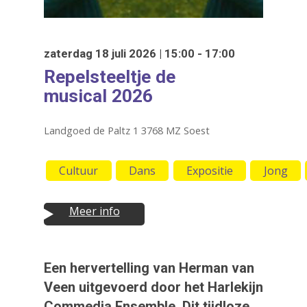
zaterdag 18 juli 2026 | 15:00 - 17:00
Repelsteeltje de
musical 2026
Landgoed de Paltz 1 3768 MZ Soest
Cultuur
Dans
Expositie
Jong
Meer info
Druk op Enter om te starten met zoeken
Een hervertelling van Herman van
of ESC om te sluiten
Veen uitgevoerd door het Harlekijn
Commedia Ensemble. Dit tijdloze