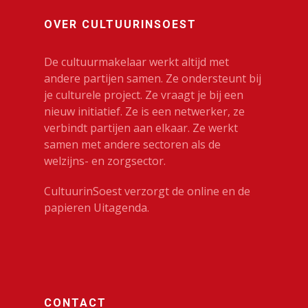
OVER CULTUURINSOEST
De cultuurmakelaar werkt altijd met
andere partijen samen. Ze ondersteunt bij
je culturele project. Ze vraagt je bij een
nieuw initiatief. Ze is een netwerker, ze
verbindt partijen aan elkaar. Ze werkt
samen met andere sectoren als de
welzijns- en zorgsector.
Agenda
CultuurinSoest verzorgt de online en de
Bekijk de agenda
CultuurinSo
papieren Uitagenda.
Meld je activiteit aan
en Soesterb
Agenda pdf
Cultureel Café
Soesterberg 
Nieuwsbrief
Kies je kunst
CONTACT