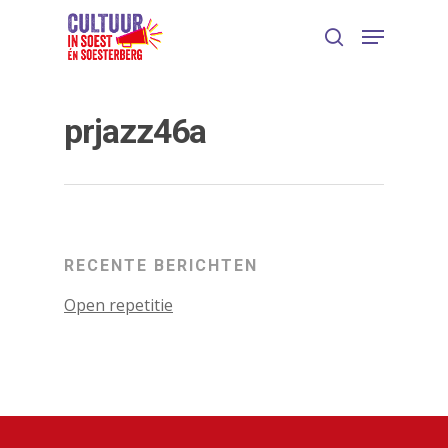
prjazz46a
RECENTE BERICHTEN
Druk op Enter om te starten met zoeken
Open repetitie
of ESC om te sluiten