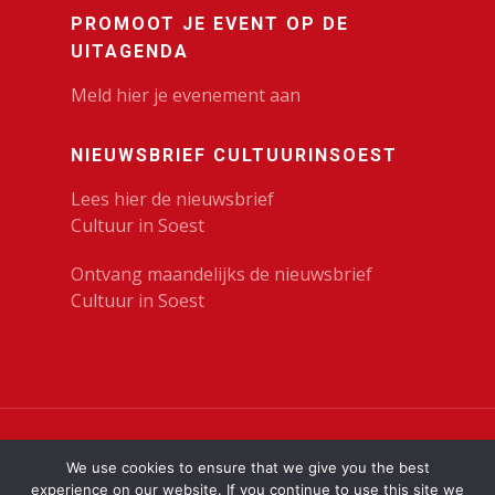
Media
PROMOOT JE EVENT OP DE
UITAGENDA
Muziek
Meld hier je evenement aan
Theater
VolksUniversiteit
NIEUWSBRIEF CULTUURINSOEST
Lees hier de nieuwsbrief
Cultuur in Soest
Ontvang maandelijks de nieuwsbrief
Cultuur in Soest
© 2023 Cultuur in Soest | KunstenHuis |
Privacy
We use cookies to ensure that we give you the best
Verklaring
experience on our website. If you continue to use this site we