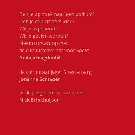
je horen
Kunst in de openbare
Ben je op zoek naar een podium?
ruimte
Zien en Doe
Heb je een creatief idee?
Kunst Natuur Welzijn
Wil je exposeren?
Beeldend
Kennis & gel
Wil je gezien worden?
Mobiele expositiewa
Neem contact op met
Bibliotheek
de cultuurmakelaar voor Soest
On the Move
Contact
Circus
Anita Vreugdenhil
Wie zijn wij
Cultureel erfgoed
de cultuuraanjager Soesterberg
Johanna Schröder
Dans
Festivals & Evenemen
of de Jongeren cultuurcoach
Nick Brinkhuijsen
Film & Podia
Galerie
Koren