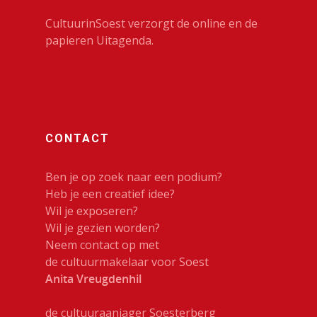
Kennis & gel
Mobiele expositiewa
Bibliotheek
CultuurinSoest verzorgt de online en de
On the Move
Contact
papieren Uitagenda.
Circus
Wie zijn wij
Cultureel erfgoed
Dans
Festivals & Evenemen
CONTACT
Film & Podia
Ben je op zoek naar een podium?
Galerie
Heb je een creatief idee?
Wil je exposeren?
Koren
Wil je gezien worden?
Media
Neem contact op met
de cultuurmakelaar voor Soest
Muziek
Anita Vreugdenhil
Theater
de cultuuraanjager Soesterberg