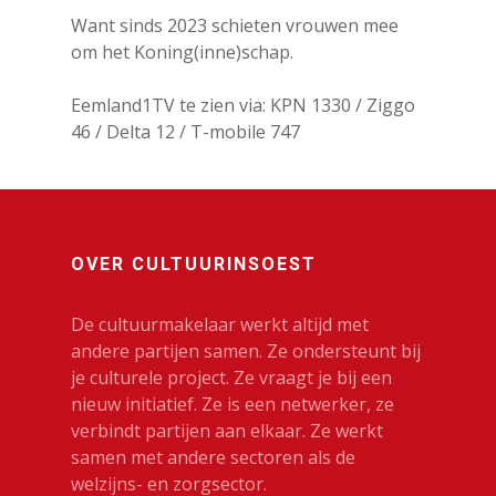
Want sinds 2023 schieten vrouwen mee
om het Koning(inne)schap.
Eemland1TV te zien via: KPN 1330 / Ziggo
46 / Delta 12 / T-mobile 747
Agenda
Bekijk de agenda
CultuurinSo
Meld je activiteit aan
en Soesterb
OVER CULTUURINSOEST
Agenda pdf
Cultureel Café
Soesterberg 
Nieuwsbrief
De cultuurmakelaar werkt altijd met
Kies je kunst
andere partijen samen. Ze ondersteunt bij
je horen
je culturele project. Ze vraagt je bij een
Kunst in de openbare
nieuw initiatief. Ze is een netwerker, ze
ruimte
Zien en Doe
verbindt partijen aan elkaar. Ze werkt
samen met andere sectoren als de
Kunst Natuur Welzijn
Beeldend
welzijns- en zorgsector.