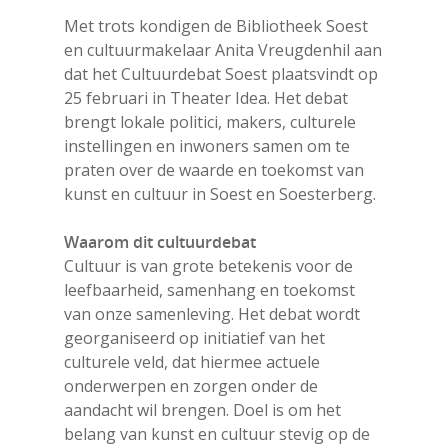
Met trots kondigen de Bibliotheek Soest
Druk op Enter om te starten met zoeken
en cultuurmakelaar Anita Vreugdenhil aan
of ESC om te sluiten
dat het Cultuurdebat Soest plaatsvindt op
25 februari in Theater Idea. Het debat
brengt lokale politici, makers, culturele
instellingen en inwoners samen om te
praten over de waarde en toekomst van
kunst en cultuur in Soest en Soesterberg.
Waarom dit cultuurdebat
Cultuur is van grote betekenis voor de
leefbaarheid, samenhang en toekomst
van onze samenleving. Het debat wordt
georganiseerd op initiatief van het
culturele veld, dat hiermee actuele
onderwerpen en zorgen onder de
aandacht wil brengen. Doel is om het
belang van kunst en cultuur stevig op de