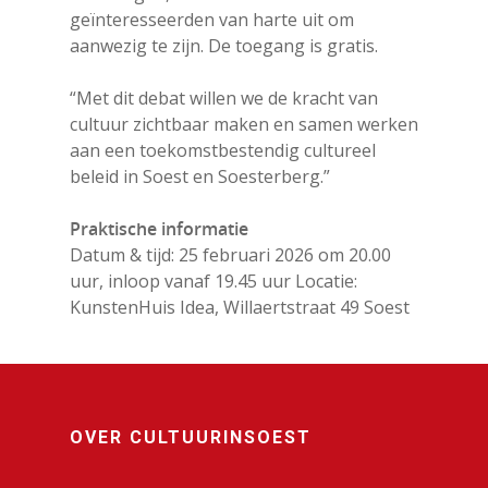
geïnteresseerden van harte uit om
Bekijk de agenda
CultuurinSo
aanwezig te zijn. De toegang is gratis.
Meld je activiteit aan
en Soesterb
“Met dit debat willen we de kracht van
Agenda pdf
cultuur zichtbaar maken en samen werken
Cultureel Café
Soesterberg 
aan een toekomstbestendig cultureel
Nieuwsbrief
beleid in Soest en Soesterberg.”
Kies je kunst
je horen
Praktische informatie
Kunst in de openbare
Datum & tijd: 25 februari 2026 om 20.00
ruimte
Zien en Doe
uur, inloop vanaf 19.45 uur Locatie:
Kunst Natuur Welzijn
KunstenHuis Idea, Willaertstraat 49 Soest
Beeldend
Kennis & gel
Mobiele expositiewa
Bibliotheek
On the Move
Contact
Circus
Wie zijn wij
OVER CULTUURINSOEST
Cultureel erfgoed