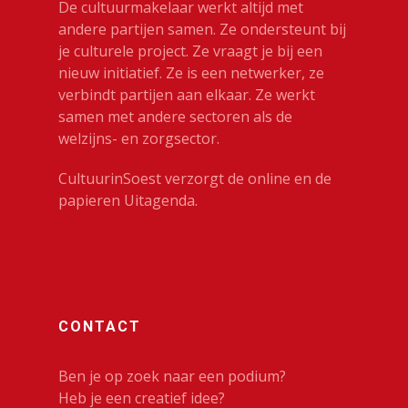
Dans
De cultuurmakelaar werkt altijd met
andere partijen samen. Ze ondersteunt bij
Festivals & Evenemen
je culturele project. Ze vraagt je bij een
Film & Podia
nieuw initiatief. Ze is een netwerker, ze
verbindt partijen aan elkaar. Ze werkt
Galerie
samen met andere sectoren als de
welzijns- en zorgsector.
Koren
CultuurinSoest verzorgt de online en de
Media
papieren Uitagenda.
Muziek
Theater
VolksUniversiteit
CONTACT
Ben je op zoek naar een podium?
Heb je een creatief idee?