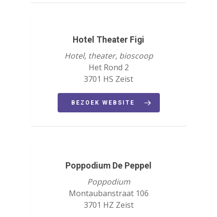
Hotel Theater Figi
Hotel, theater, bioscoop
Het Rond 2
3701 HS Zeist
BEZOEK WEBSITE
Poppodium De Peppel
Agenda
Poppodium
Montaubanstraat 106
Bekijk de agenda
3701 HZ Zeist
CultuurinSo