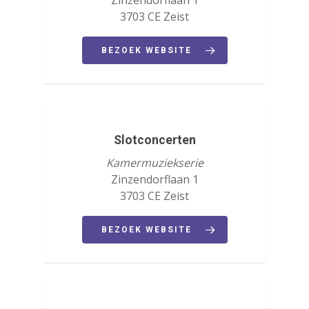
Zinzendorflaan 1
3703 CE Zeist
BEZOEK WEBSITE
Druk op Enter om te starten met zoeken
of ESC om te sluiten
Slotconcerten
Kamermuziekserie
Zinzendorflaan 1
3703 CE Zeist
BEZOEK WEBSITE