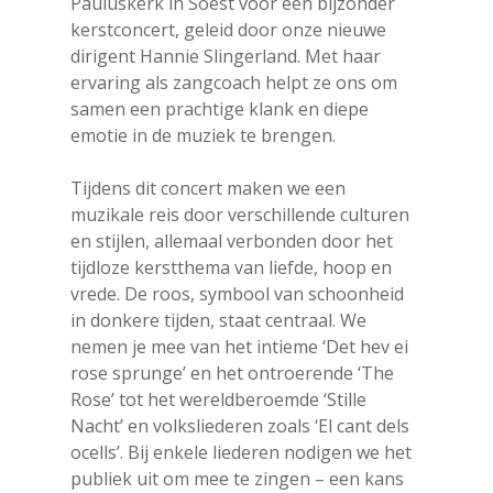
Pauluskerk in Soest voor een bijzonder
kerstconcert, geleid door onze nieuwe
Druk op Enter om te starten met zoeken
dirigent Hannie Slingerland. Met haar
of ESC om te sluiten
ervaring als zangcoach helpt ze ons om
samen een prachtige klank en diepe
emotie in de muziek te brengen.
Tijdens dit concert maken we een
muzikale reis door verschillende culturen
en stijlen, allemaal verbonden door het
tijdloze kerstthema van liefde, hoop en
vrede. De roos, symbool van schoonheid
in donkere tijden, staat centraal. We
nemen je mee van het intieme ‘Det hev ei
rose sprunge’ en het ontroerende ‘The
Rose’ tot het wereldberoemde ‘Stille
Nacht’ en volksliederen zoals ‘El cant dels
ocells’. Bij enkele liederen nodigen we het
publiek uit om mee te zingen – een kans