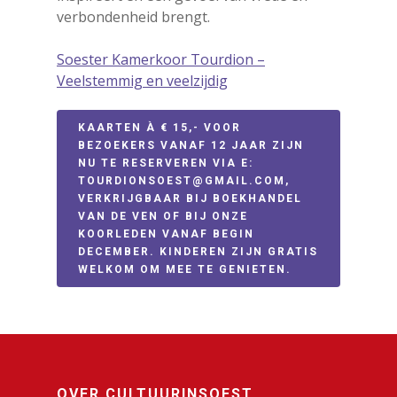
Agenda
verbondenheid brengt.
Bekijk de agenda
CultuurinSo
Soester Kamerkoor Tourdion –
Veelstemmig en veelzijdig
Meld je activiteit aan
en Soesterb
Agenda pdf
KAARTEN À € 15,- VOOR
Cultureel Café
Soesterberg 
BEZOEKERS VANAF 12 JAAR ZIJN
Nieuwsbrief
NU TE RESERVEREN VIA E:
Kies je kunst
je horen
TOURDIONSOEST@GMAIL.COM,
VERKRIJGBAAR BIJ BOEKHANDEL
Kunst in de openbare
VAN DE VEN OF BIJ ONZE
ruimte
Zien en Doe
KOORLEDEN VANAF BEGIN
DECEMBER. KINDEREN ZIJN GRATIS
Kunst Natuur Welzijn
WELKOM OM MEE TE GENIETEN.
Beeldend
Kennis & gel
Mobiele expositiewa
Bibliotheek
On the Move
Contact
Circus
Wie zijn wij
Cultureel erfgoed
OVER CULTUURINSOEST