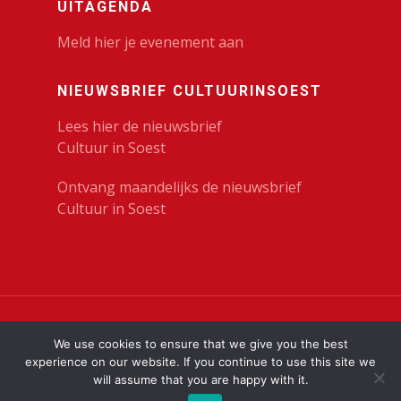
UITAGENDA
Meld hier je evenement aan
NIEUWSBRIEF CULTUURINSOEST
Lees hier de nieuwsbrief
Cultuur in Soest
Ontvang maandelijks de nieuwsbrief
Cultuur in Soest
© 2023 Cultuur in Soest | KunstenHuis |
Privacy
We use cookies to ensure that we give you the best
Verklaring
experience on our website. If you continue to use this site we
will assume that you are happy with it.