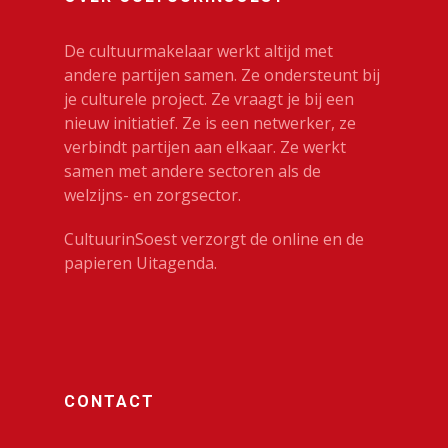
Dans
De cultuurmakelaar werkt altijd met
Festivals & Evenemen
andere partijen samen. Ze ondersteunt bij
je culturele project. Ze vraagt je bij een
Film & Podia
nieuw initiatief. Ze is een netwerker, ze
Galerie
verbindt partijen aan elkaar. Ze werkt
samen met andere sectoren als de
Koren
welzijns- en zorgsector.
Media
CultuurinSoest verzorgt de online en de
Muziek
papieren Uitagenda.
Theater
VolksUniversiteit
CONTACT