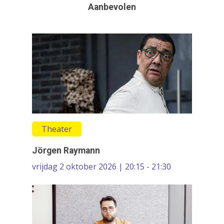
Aanbevolen
On the Move
Contact
Circus
Wie zijn wij
Cultureel erfgoed
Dans
Festivals & Evenemen
Film & Podia
Galerie
Theater
Koren
Jörgen Raymann
Media
vrijdag 2 oktober 2026 | 20:15 - 21:30
Muziek
Theater
VolksUniversiteit