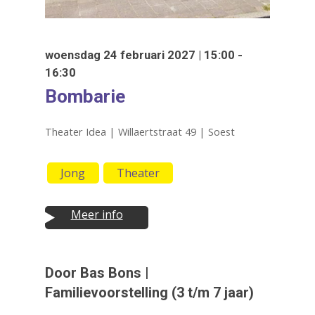
woensdag 24 februari 2027 | 15:00 -
16:30
Bombarie
Theater Idea | Willaertstraat 49 | Soest
Jong
Theater
Meer info
Druk op Enter om te starten met zoeken
of ESC om te sluiten
Door Bas Bons |
Familievoorstelling (3 t/m 7 jaar)