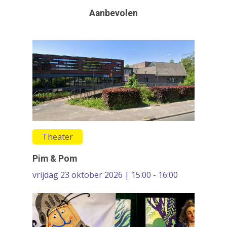
Bibliotheek
Aanbevolen
On the Move
Contact
Circus
Wie zijn wij
Cultureel erfgoed
Dans
Festivals & Evenemen
Film & Podia
Galerie
Theater
Koren
Pim & Pom
Media
vrijdag 23 oktober 2026 | 15:00 - 16:00
Muziek
Theater
VolksUniversiteit