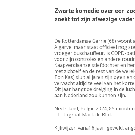
Zwarte komedie over een zoo
zoekt tot zijn afwezige vade
De Rotterdamse Gerrie (68) woont a
Algarve, maar staat officieel nog s
vroeger buschauffeur, is COPD-pati
voor zijn controles en andere routin
Kaapverdiaanse stiefdochter en here
met zichzelf en de rest van de werel
Ton Kas)
sluit al jaren zijn ogen en
verwacht altijd te veel van het korte
Dit jaar hangt de dreiging in de luc
aan Nederland zou kunnen zijn.
Nederland, België 2024, 85 minuten,
– Fotograaf Mark de Blok
Kijkwijzer: vanaf 6 jaar, geweld, ang