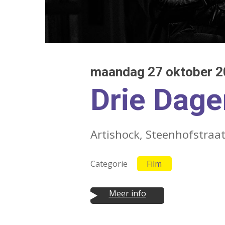
Druk op Enter om te starten met zoeken o
maandag 27 oktober 20
Drie Dage
Artishock, Steenhofstraat
Categorie
Film
Meer info