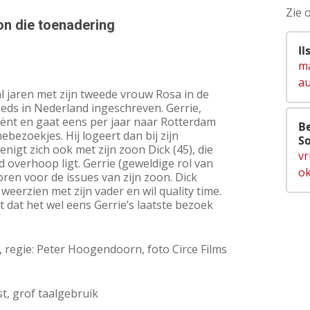
Zie 
n die toenadering
r
Il
ma
au
l jaren met zijn tweede vrouw Rosa in de
teeds in Nederland ingeschreven. Gerrie,
ënt en gaat eens per jaar naar Rotterdam
Be
ebezoekjes. Hij logeert dan bij zijn
So
nigt zich ook met zijn zoon Dick (45), die
vr
d overhoop ligt. Gerrie (geweldige rol van
ok
 oren voor de issues van zijn zoon. Dick
 weerzien met zijn vader en wil quality time.
ht dat het wel eens Gerrie’s laatste bezoek
 regie: Peter Hoogendoorn, foto Circe Films
st, grof taalgebruik