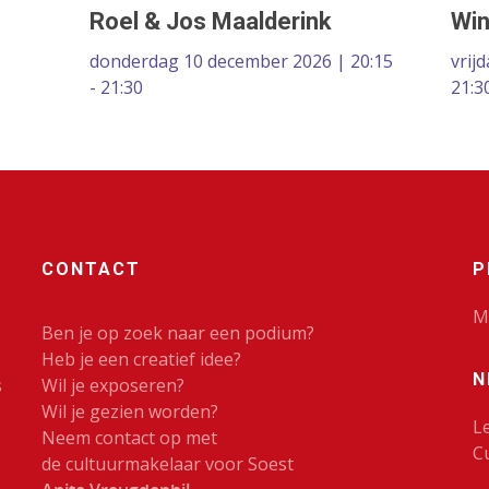
Roel & Jos Maalderink
Win
donderdag 10 december 2026 | 20:15
vrij
- 21:30
21:3
CONTACT
P
M
Ben je op zoek naar een podium?
Heb je een creatief idee?
N
s
Wil je exposeren?
Wil je gezien worden?
L
Neem contact op met
C
de cultuurmakelaar voor Soest