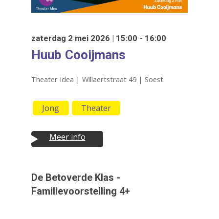
zaterdag 2 mei 2026 | 15:00 - 16:00
Huub Cooijmans
Theater Idea | Willaertstraat 49 | Soest
Jong
Theater
Meer info
Druk op Enter om te starten met zoeken
of ESC om te sluiten
De Betoverde Klas -
Familievoorstelling 4+