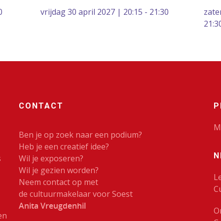
0
vrijdag 30 april 2027 | 20:15 - 21:30
zate
21:3
CONTACT
P
M
Ben je op zoek naar een podium?
Heb je een creatief idee?
N
s
Wil je exposeren?
Wil je gezien worden?
L
Neem contact op met
C
de cultuurmakelaar voor Soest
Anita Vreugdenhil
O
en