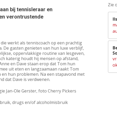
Zie 
an bij tennisleraar en
 en verontrustende
Il
ma
au
die werkt als tenniscoach op een prachtig
Be
a. De gasten genieten van hun luxe verblijf,
So
lijkse, oppervlakkige routine van lesgeven,
ch katerig houdt hij mensen op afstand,
vr
. Anne en Dave staan erop dat Tom hun
ok
 mee uit eten en langzaamaan raakt Tom
in en hun problemen. Na een stapavond met
d dat Dave is verdwenen.
e Jan-Ole Gerster, foto Cherry Pickers
gebruik, drugs en/of alcoholmisbruik