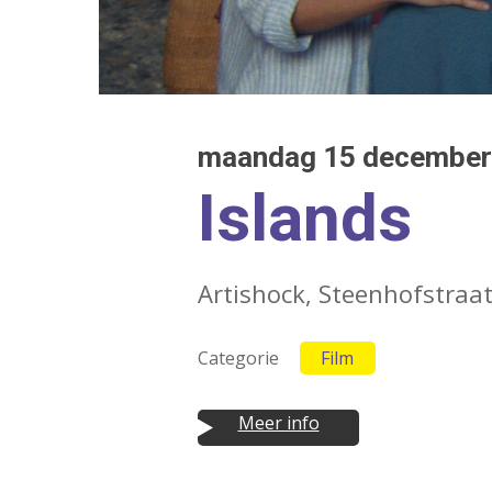
Druk op Enter om te starten met zoeken o
maandag 15 december 2
Islands
Artishock, Steenhofstraat
Categorie
Film
Meer info