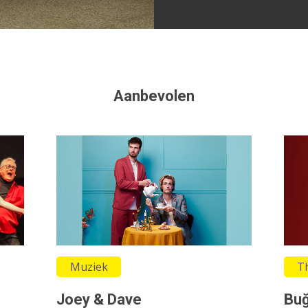
Aanbevolen
Muziek
T
Joey & Dave
Buğ