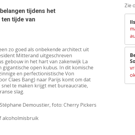
Zie 
belangen tijdens het
ten tijde van
Il
ma
au
een zo goed als onbekende architect uit
Be
sident Mitterand uitgeschreven
So
s gebouw in het hart van zakenwijk La
n gigantische open kubus. In dit komische
vr
innige en perfectionistische Von
ok
oor Claes Bang) naar Parijs komt om dat
l snel te maken krijgt met bureaucratie,
ranse slag.
: Stéphane Demoustier, foto: Cherry Pickers
of alcoholmisbruik