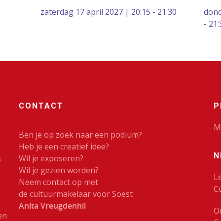
zaterdag 17 april 2027 | 20:15 - 21:30
dond
- 21:
CONTACT
P
M
Ben je op zoek naar een podium?
Heb je een creatief idee?
N
s
Wil je exposeren?
Wil je gezien worden?
L
Neem contact op met
C
de cultuurmakelaar voor Soest
Anita Vreugdenhil
O
en