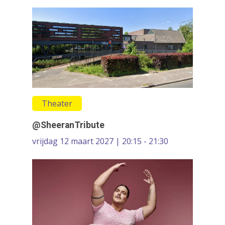
Contact
Circus
Wie zijn wij
Cultureel erfgoed
Dans
Festivals & Evenemen
Film & Podia
Galerie
Theater
Koren
@SheeranTribute
Media
vrijdag 12 maart 2027 | 20:15 - 21:30
Muziek
Theater
VolksUniversiteit