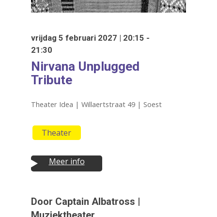
vrijdag 5 februari 2027 | 20:15 -
21:30
Nirvana Unplugged
Tribute
Theater Idea | Willaertstraat 49 | Soest
Theater
Druk op Enter om te starten met zoeken
Meer info
of ESC om te sluiten
Door Captain Albatross |
Muziektheater