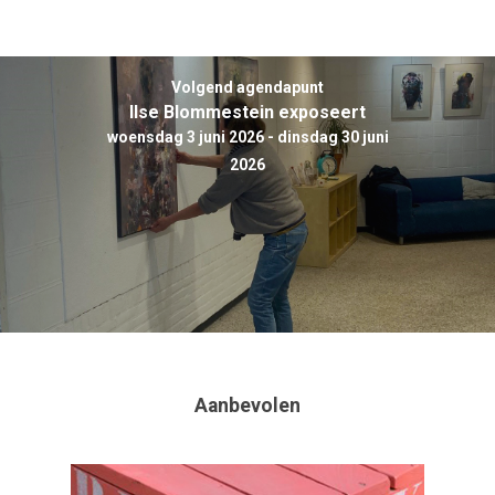
Volgend agendapunt
Ilse Blommestein exposeert
woensdag 3 juni 2026 - dinsdag 30 juni
2026
Agenda
Bekijk de agenda
CultuurinSo
Aanbevolen
Meld je activiteit aan
en Soesterb
Agenda pdf
Cultureel Café