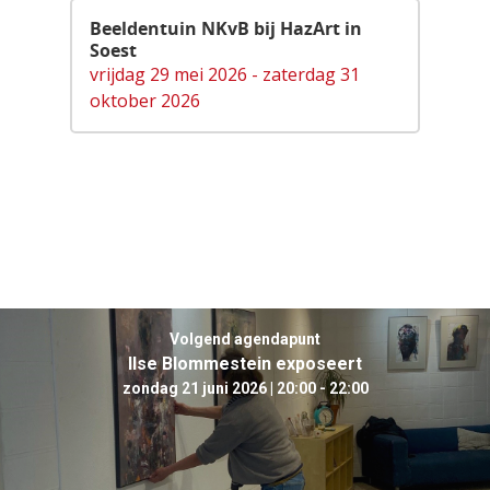
Beeldentuin NKvB bij HazArt in
Soest
vrijdag 29 mei 2026 - zaterdag 31
oktober 2026
Volgend agendapunt
Ilse Blommestein exposeert
zondag 21 juni 2026 | 20:00 - 22:00
Agenda
Bekijk de agenda