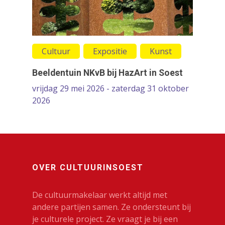
Cultuur
Expositie
Kunst
Beeldentuin NKvB bij HazArt in Soest
vrijdag 29 mei 2026 - zaterdag 31 oktober
2026
OVER CULTUURINSOEST
De cultuurmakelaar werkt altijd met
andere partijen samen. Ze ondersteunt bij
je culturele project. Ze vraagt je bij een