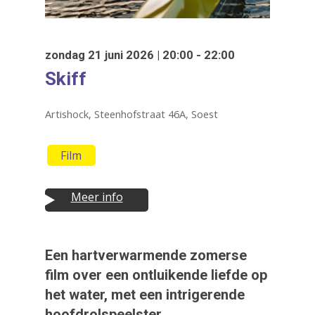
zondag 21 juni 2026 | 20:00 - 22:00
Skiff
Artishock, Steenhofstraat 46A, Soest
Film
Meer info
Druk op Enter om te starten met zoeken
of ESC om te sluiten
Een hartverwarmende zomerse
film over een ontluikende liefde op
het water, met een intrigerende
hoofdrolspeelster.