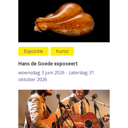
Contact
Circus
Wie zijn wij
Cultureel erfgoed
Dans
Festivals & Evenemen
Film & Podia
Expositie
Kunst
Galerie
Hans de Goede exposeert
Koren
woensdag 3 juni 2026 - zaterdag 31
oktober 2026
Media
Muziek
Theater
VolksUniversiteit