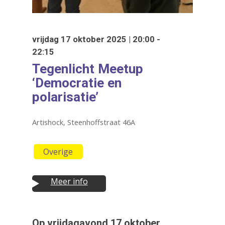
vrijdag 17 oktober 2025 | 20:00 -
22:15
Tegenlicht Meetup
‘Democratie en
polarisatie’
Artishock, Steenhoffstraat 46A
Overige
Druk op Enter om te starten met zoeken
of ESC om te sluiten
Meer info
Op vrijdagavond 17 oktober