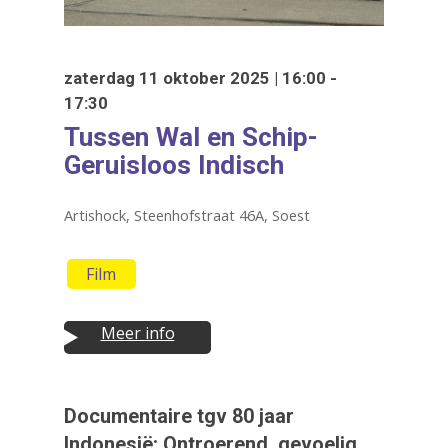
zaterdag 11 oktober 2025 | 16:00 -
17:30
Tussen Wal en Schip-
Geruisloos Indisch
Artishock, Steenhofstraat 46A, Soest
Film
Druk op Enter om te starten met zoeken
of ESC om te sluiten
Meer info
Documentaire tgv 80 jaar
Indonesië: Ontroerend, gevoelig,