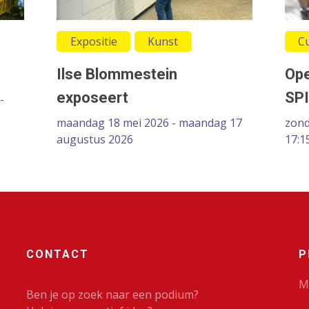
Expositie
Kunst
C
Ilse Blommestein
Ope
exposeert
SP
-
maandag 18 mei 2026 - maandag 17
zond
augustus 2026
17:1
CONTACT
P
M
Ben je op zoek naar een podium?