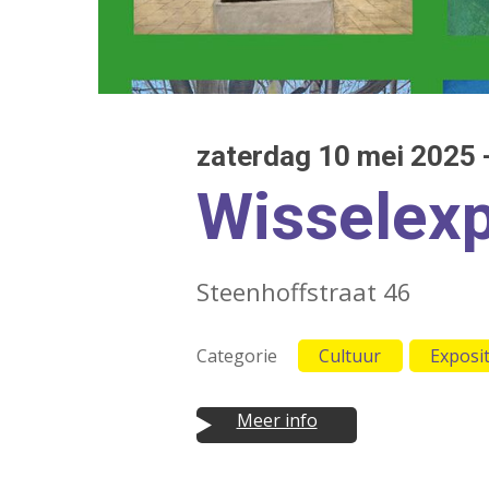
zaterdag 10 mei 2025 -
Druk op Enter om te starten met zoeken o
Wisselexp
Steenhoffstraat 46
Categorie
Cultuur
Exposit
Meer info