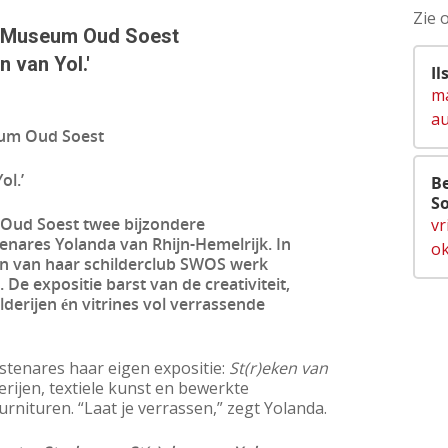
Zie 
n Museum Oud Soest
n van Yol.'
Il
ma
au
eum Oud Soest
ol.’
Be
So
 Oud Soest twee bijzondere
vr
tenares Yolanda van Rhijn-Hemelrijk. In
ok
en van haar schilderclub SWOS werk
De expositie barst van de creativiteit,
ilderijen én vitrines vol verrassende
stenares haar eigen expositie:
St(r)eken van
erijen, textiele kunst en bewerkte
rnituren. “Laat je verrassen,” zegt Yolanda.