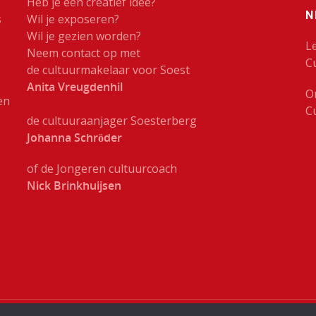
Heb je een creatief idee?
N
s
Wil je exposeren?
Wil je gezien worden?
L
Neem contact op met
C
de cultuurmakelaar voor Soest
Anita Vreugdenhil
O
en
C
de cultuuraanjager Soesterberg
Johanna Schröder
of de Jongeren cultuurcoach
Nick Brinkhuijsen