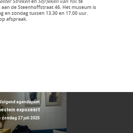
ester Streken
en
St(r)eken van Yol.
te
an de Steenhoffstraat 46. Het museum is
g en zondag tussen 13.30 en 17.00 uur.
 op afspraak.
Volgend agendapunt
mestein exposeert
 zondag 27 juli 2025