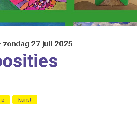
 zondag 27 juli 2025
f ESC om te sluiten
osities
ie
Kunst