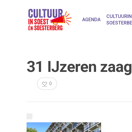
CULTUURIN
AGENDA
SOESTERB
31 IJzeren zaag
0
Druk op Enter om te starten met zoeken o