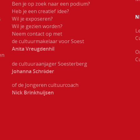
Ben je op zoek naar een podium?
Heb je een creatief idee?
N
s
Wil je exposeren?
Wil je gezien worden?
L
Neem contact op met
C
de cultuurmakelaar voor Soest
Anita Vreugdenhil
O
en
C
de cultuuraanjager Soesterberg
Johanna Schröder
of de Jongeren cultuurcoach
Nick Brinkhuijsen