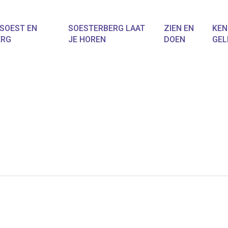
SOEST EN
SOESTERBERG LAAT
ZIEN EN
KEN
ERG
JE HOREN
DOEN
GEL
f ESC om te sluiten