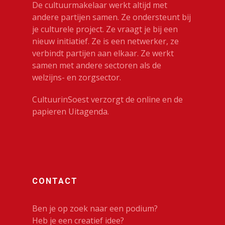
De cultuurmakelaar werkt altijd met
ruimte
Zien en Doe
andere partijen samen. Ze ondersteunt bij
Kunst Natuur Welzijn
je culturele project. Ze vraagt je bij een
Beeldend
Kennis & gel
nieuw initiatief. Ze is een netwerker, ze
Mobiele expositiewa
verbindt partijen aan elkaar. Ze werkt
Bibliotheek
samen met andere sectoren als de
On the Move
Contact
Circus
welzijns- en zorgsector.
Wie zijn wij
Cultureel erfgoed
CultuurinSoest verzorgt de online en de
papieren Uitagenda.
Dans
Festivals & Evenemen
Film & Podia
Galerie
CONTACT
Koren
Ben je op zoek naar een podium?
Media
Heb je een creatief idee?