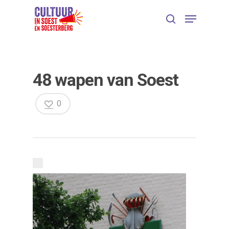
48 wapen van Soest
0
Druk op Enter om te starten met zoeken
of ESC om te sluiten