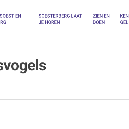
SOEST EN
SOESTERBERG LAAT
ZIEN EN
KEN
ERG
JE HOREN
DOEN
GEL
svogels
f ESC om te sluiten