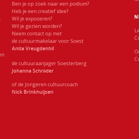
Ben je op zoek naar een podium?
Heb je een creatief idee?
N
s
Wil je exposeren?
Wil je gezien worden?
L
Neem contact op met
C
de cultuurmakelaar voor Soest
Anita Vreugdenhil
O
en
C
de cultuuraanjager Soesterberg
Johanna Schröder
of de Jongeren cultuurcoach
Nick Brinkhuijsen