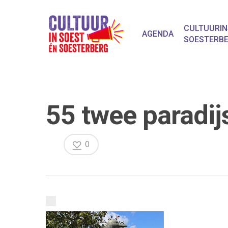
CULTUURIN
AGENDA
SOESTERB
55 twee paradij
0
Druk op Enter om te starten met zoeken o