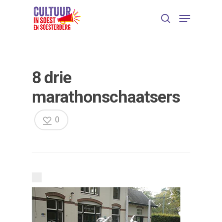
8 drie
marathonschaatsers
0
Druk op Enter om te starten met zoeken
of ESC om te sluiten