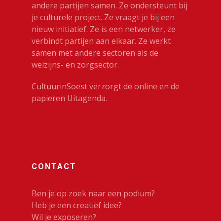
ruimte
Zien en Doe
andere partijen samen. Ze ondersteunt bij
je culturele project. Ze vraagt je bij een
Kunst Natuur Welzijn
Beeldend
nieuw initiatief. Ze is een netwerker, ze
Kennis & gel
Mobiele expositiewa
verbindt partijen aan elkaar. Ze werkt
Bibliotheek
samen met andere sectoren als de
On the Move
Contact
welzijns- en zorgsector.
Circus
Wie zijn wij
CultuurinSoest verzorgt de online en de
Cultureel erfgoed
papieren Uitagenda.
Dans
Festivals & Evenemen
Film & Podia
Galerie
CONTACT
Koren
Ben je op zoek naar een podium?
Media
Heb je een creatief idee?
Wil je exposeren?