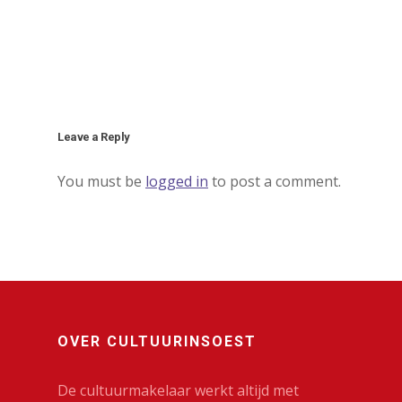
Leave a Reply
Agenda
You must be
logged in
to post a comment.
Bekijk de agenda
CultuurinSo
Meld je activiteit aan
en Soesterb
Agenda pdf
Cultureel Café
Soesterberg 
Nieuwsbrief
OVER CULTUURINSOEST
Kies je kunst
je horen
Kunst in de openbare
De cultuurmakelaar werkt altijd met