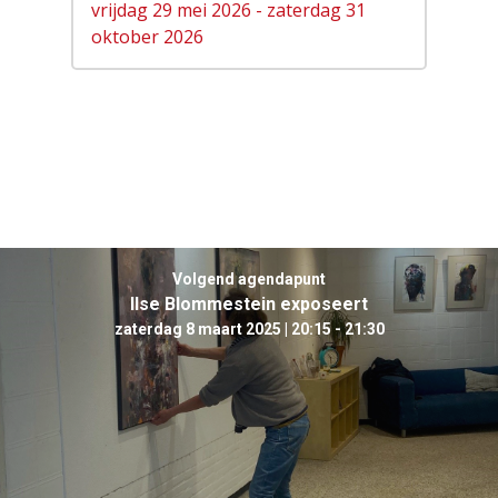
vrijdag 29 mei 2026 - zaterdag 31
oktober 2026
Volgend agendapunt
Ilse Blommestein exposeert
zaterdag 8 maart 2025 | 20:15 - 21:30
Agenda
Bekijk de agenda
CultuurinSo