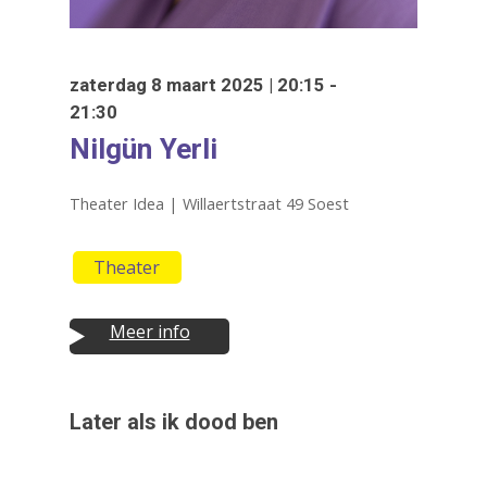
zaterdag 8 maart 2025 | 20:15 -
21:30
Nilgün Yerli
Theater Idea | Willaertstraat 49 Soest
Theater
Druk op Enter om te starten met zoeken
Meer info
of ESC om te sluiten
Later als ik dood ben