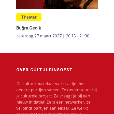
Theater
Buğra Gedik
zaterdag 27 maart 2027 | 20:15 - 21:30
OVER CULTUURINSOEST
De cultuurmakelaar werkt altijd met
andere partijen samen. Ze ondersteunt bij
je culturele project. Ze vraagt je bij een
nieuw initiatief. Ze is een netwerker, ze
verbindt partijen aan elkaar. Ze werkt