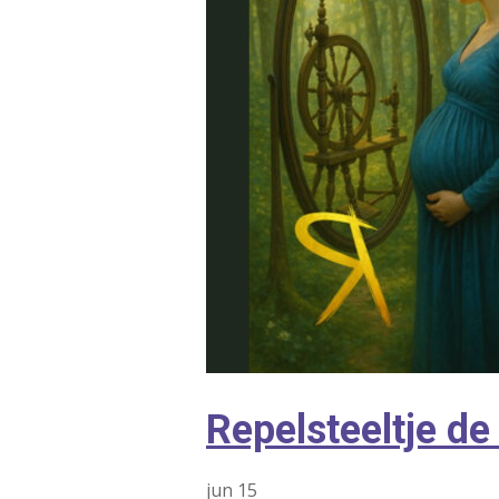
Repelsteeltje d
jun
15