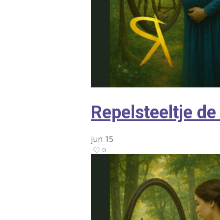
Repelsteeltje d
jun
15
0