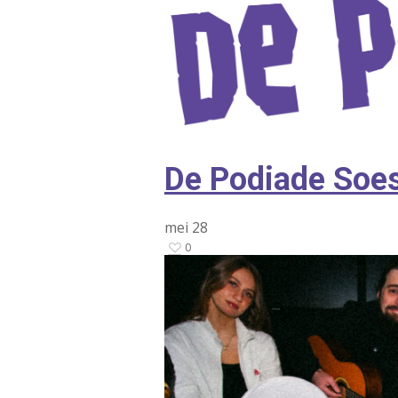
De Podiade Soe
mei
28
0