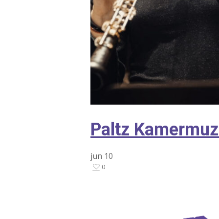
Paltz Kamermuz
jun
10
0