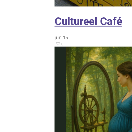
Cultureel Café
jun
15
0
Druk op Enter om te starten met zoeken o