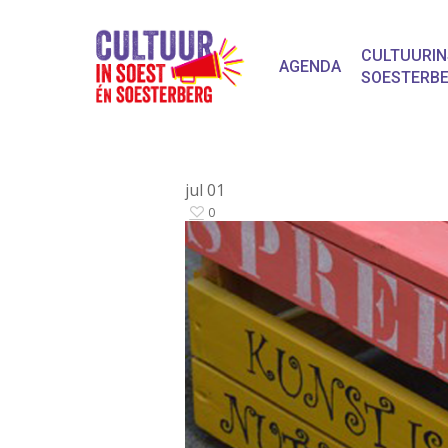
CULTUURIN
AGENDA
SOESTERB
jul
01
0