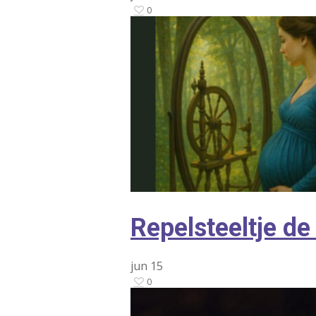
0
Repelsteeltje d
jun
15
0